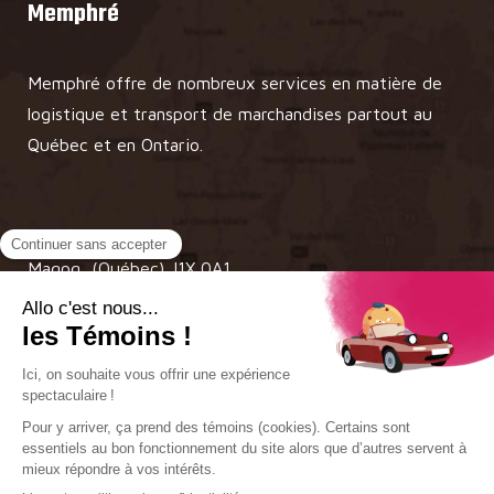
Memphré
Memphré offre de nombreux services en matière de
logistique et transport de marchandises partout au
Québec et en Ontario.
750 Boul. Poirier,
Magog, (Québec) J1X 0A1
1 888 868-1584
Transport
Entreposage et manutention